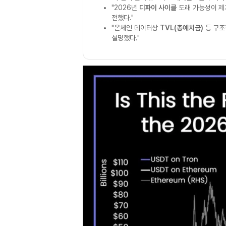
"2026년
디파이 사이클
도래 가능성이 제기
전했다."
"온체인 데이터상
TVL(총예치금)
등 구조
설명했다."