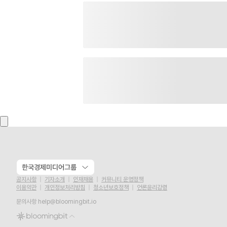
한국경제미디어그룹
공지사항
기자소개
인재채용
커뮤니티 운영정책
이용약관
개인정보처리방침
청소년보호정책
언론윤리강령
문의사항
help@bloomingbit.io