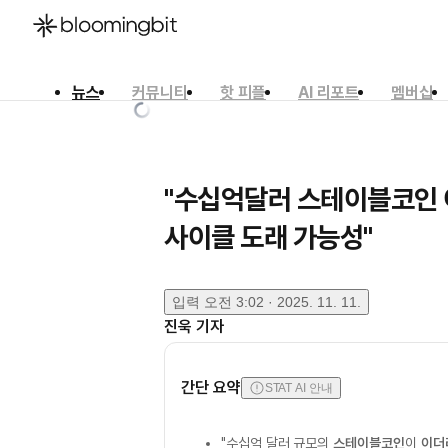
뉴스
커뮤니티
핫 피플
AI 리포트
멤버십
한국어
English
日本語
"수십억달러 스테이블코인
사이클 도래 가능성"
입력
오전 3:02 · 2025. 11. 11.
진욱
기자
간단 요약
STAT AI 안내
"수십억 달러 규모의
스테이블코인
이
이더