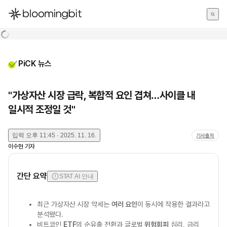
한국어
English
日本語
PiCK 뉴스
"가상자산 시장 급락, 복합적 요인 겹쳐…사이클 내
일시적 조정일 것"
입력
오후 11:45 · 2025. 11. 16.
기사출처
이수현
기자
간단 요약
STAT AI 안내
최근 가상자산 시장 약세는
여러 요인
이 동시에 작용한 결과라고
분석됐다.
비트코인
ETF
의 순유출 전환과 글로벌
위험회피
심리, 금리