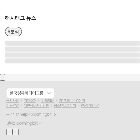
해시태그 뉴스
#분석
한국경제미디어그룹
공지사항
기자소개
인재채용
커뮤니티 운영정책
이용약관
개인정보처리방침
청소년보호정책
언론윤리강령
문의사항
help@bloomingbit.io