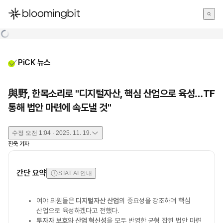
한국어
English
日本語
PiCK 뉴스
與野, 한목소리로 "디지털자산, 핵심 산업으로 육성…TF
통해 법안 마련에 속도낼 것"
수정
오전 1:04 · 2025. 11. 19.
진욱
기자
간단 요약
STAT AI 안내
여야 의원들은
디지털자산 산업
의 중요성을 강조하며 핵심
산업으로 육성하겠다고 전했다.
투자자 보호
와
산업 혁신성
을 모두 반영한 균형 잡힌 법안 마련