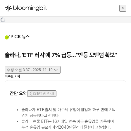
한국어
English
日本語
PiCK 뉴스
솔라나, 'ETF 러시'에 7% 급등…"반등 모멘텀 확보"
수정
오전 3:37 · 2025. 11. 19.
이수현
기자
간단 요약
STAT AI 안내
솔라나가
ETF 출시
및 매수세 유입에 힘입어 하루 만에 7%
넘게 급등했다고 전했다.
솔라나 현물 ETF는 16거래일 연속
자금 순유입
을 기록하며
누적 순유입 규모가 4억2040만달러에 달한다고 밝혔다.