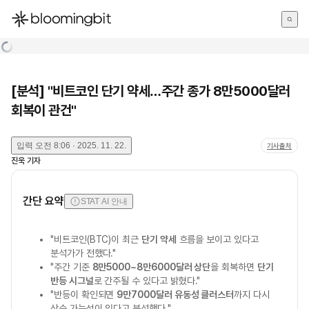
한국어
English
日本語
[분석] "비트코인 단기 약세…주간 종가 8만5000달러
회복이 관건"
입력
오전 8:06 · 2025. 11. 22.
기사출처
진욱
기자
간단 요약
STAT AI 안내
"비트코인(BTC)이 최근
단기 약세
흐름을 보이고 있다고
분석가가 전했다."
"주간 기준
8만5000~8만6000달러 상단
을 회복하면
단기
반등 시그널
로 간주될 수 있다고 밝혔다."
"반등이 확인되면
9만7000달러 유동성 클러스터
까지 다시
상승 가능성이 있다고 분석했다."