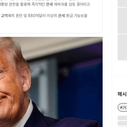
대통령 권한을 활용해 즉각적인
관세
재부과를 검토 중이라고
과
교역국
의 혼란 및 880억달러 이상의
관세
환급 가능성을
해시
#