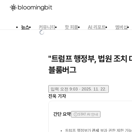
뉴스
커뮤니티
핫 피플
AI 리포트
멤버십
한국어
English
日本語
"트럼프 행정부, 법원 조치 
블룸버그
입력
오전 9:03 · 2025. 11. 22.
진욱
기자
간단 요약
STAT AI 안내
트럼프 행정부가
관세
부과 권한 제한 가