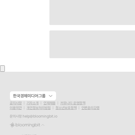
한국경제미디어그룹
공지사항
기자소개
인재채용
커뮤니티 운영정책
이용약관
개인정보처리방침
청소년보호정책
언론윤리강령
문의사항
help@bloomingbit.io