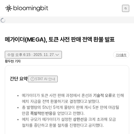
한국어
English
日本語
메가이더(MEGA), 토큰 사전 판매 전액 환불 발표
수정
오후 6:15 · 2025. 11. 27.
기사출처
황두현
기자
간단 요약
STAT AI 안내
메가이더가 토큰 사전 판매 과정에서 혼선과
기술적 오류
로 인해
예치 자금을 전액 환불하기로 결정했다고 밝혔다.
총 발행량의 5%인 5억개 물량이 판매 개시 5분 만에 마감될
만큼
폭발적인 반응
을 얻었다고 전했다.
예치 규모가 메가이더가 설정한
상한선
을 크게 초과해 모금
절차를 중단하고 환불 절차를 진행한다고 공지했다.