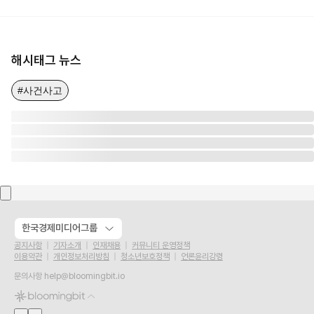
해시태그 뉴스
#사건사고
한국경제미디어그룹
공지사항
기자소개
인재채용
커뮤니티 운영정책
이용약관
개인정보처리방침
청소년보호정책
언론윤리강령
문의사항
help@bloomingbit.io