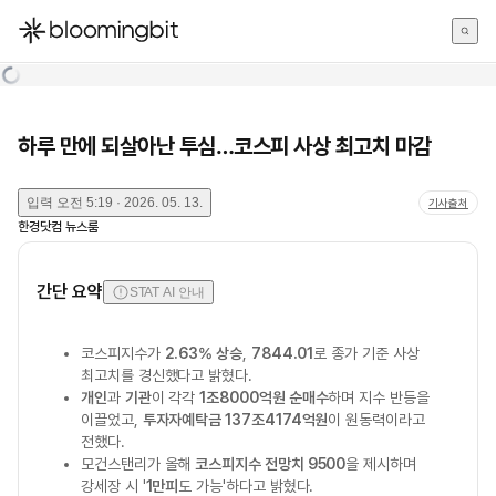
한국어
English
日本語
하루 만에 되살아난 투심…코스피 사상 최고치 마감
입력
오전 5:19 · 2026. 05. 13.
기사출처
한경닷컴 뉴스룸
간단 요약
STAT AI 안내
코스피지수가
2.63% 상승
,
7844.01
로 종가 기준 사상
최고치를 경신했다고 밝혔다.
개인
과
기관
이 각각
1조8000억원 순매수
하며 지수 반등을
이끌었고,
투자자예탁금 137조4174억원
이 원동력이라고
전했다.
모건스탠리가 올해
코스피지수 전망치 9500
을 제시하며
강세장 시 '
1만피
도 가능'하다고 밝혔다.