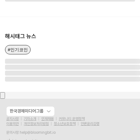
해시태그 뉴스
#인기코인
한국경제미디어그룹
공지사항
기자소개
인재채용
커뮤니티 운영정책
이용약관
개인정보처리방침
청소년보호정책
언론윤리강령
문의사항
help@bloomingbit.io