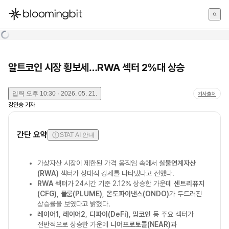
한국어
English
日本語
알트코인 시장 횡보세…RWA 섹터 2%대 상승
입력
오후 10:30 · 2026. 05. 21.
기사출처
강민승
기자
간단 요약
STAT AI 안내
가상자산 시장이 제한된 가격 움직임 속에서
실물연계자산
(RWA)
섹터가 상대적 강세를 나타냈다고 전했다.
RWA 섹터
가 24시간 기준 2.12% 상승한 가운데
센트리퓨지
(CFG)
,
플룸(PLUME)
,
온도파이낸스(ONDO)
가 두드러진
상승률을 보였다고 밝혔다.
레이어1
,
레이어2
,
디파이(DeFi)
,
밈코인
등 주요 섹터가
전반적으로 상승한 가운데
니어프로토콜(NEAR)
과