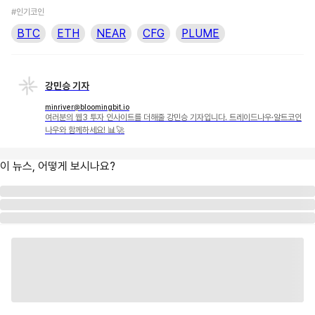
#인기코인
BTC
ETH
NEAR
CFG
PLUME
강민승 기자
minriver@bloomingbit.io
여러분의 웹3 투자 인사이트를 더해줄 강민승 기자입니다. 트레이드나우·알트코인
나우와 함께하세요! 📊🚀
이 뉴스, 어떻게 보시나요?