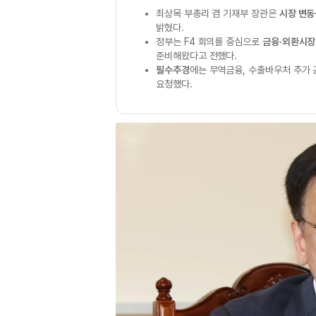
최상목 부총리 겸 기재부 장관은
시장 변동
밝혔다.
정부는 F4 회의를 중심으로
금융·외환시장
준비해왔다고 전했다.
필수추경
에는 무역금융, 수출바우처 추가
요청했다.