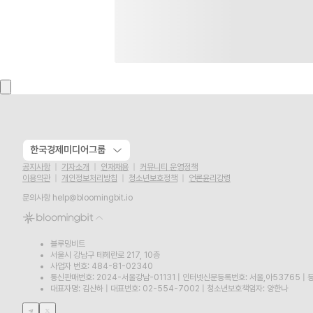
한국경제미디어그룹
공지사항
기자소개
인재채용
커뮤니티 운영정책
이용약관
개인정보처리방침
청소년보호정책
언론윤리강령
문의사항
help@bloomingbit.io
블루밍비트
서울시 강남구 테헤란로 217, 10층
사업자 번호: 484-81-02340
통신판매번호: 2024-서울강남-01131
|
인터넷신문등록번호: 서울,아53765
|
등
대표자명: 김산하
|
대표번호: 02-554-7002
|
청소년보호책임자: 양한나