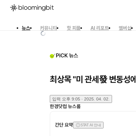
뉴스
커뮤니티
핫 피플
AI 리포트
멤버십
한국어
English
日本語
PiCK 뉴스
최상목 "미 관세發 변동성에
입력
오후 9:05 · 2025. 04. 02.
한경닷컴 뉴스룸
간단 요약
STAT AI 안내