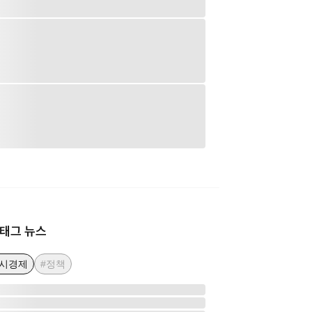
태그 뉴스
거시경제
#정책