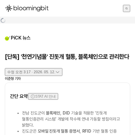
한국어
English
日本語
PiCK 뉴스
[단독] '천연기념물' 진돗개 혈통, 블록체인으로 관리한다
수정
오전 3:17 · 2026. 05. 12.
이준형
기자
간단 요약
STAT AI 안내
전남 진도군이
블록체인
,
DID
기술을 적용한 '진돗개
혈통인증관리 시스템' 개발에 착수해 연내 가동할 방침이라고
밝혔다.
진도군은
모바일 진돗개 혈통 증명서
,
RFID
기반 혈통 인증