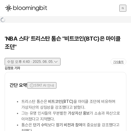
한국어
English
日本語
'NBA 스타' 트리스탄 톰슨 "비트코인(BTC)은 마이클
조던"
수정
오후 4:40 · 2025. 06. 05.
기사출처
김정호
기자
간단 요약
STAT AI 안내
트리스탄 톰슨은
비트코인(BTC)
을 마이클 조던에 비유하며
가상자산의 상징성을 강조했다고 밝혔다.
그는 유명 인사들의 무분별한
가상자산 홍보
가 소송과 파산으로
이어졌다고 지적했다.
톰슨은
단기 수익
보다
장기 비전과 참여
의 중요성을 강조했다고
전했다.