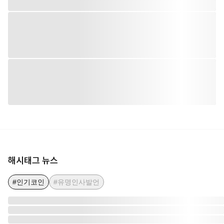
해시태그 뉴스
#인기코인
#유명인사발언