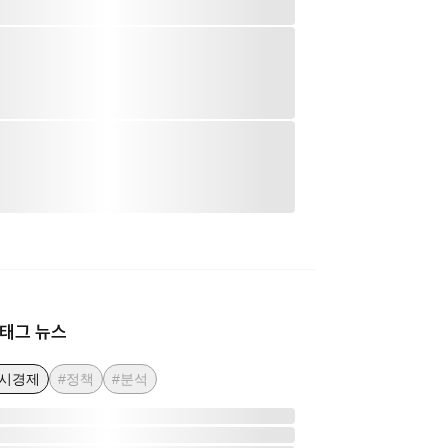
태그 뉴스
거시경제
#정책
#분석