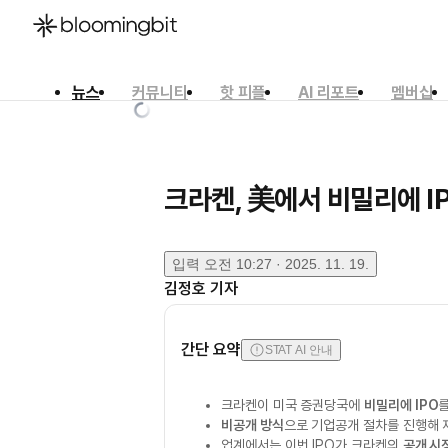
뉴스
커뮤니티
핫 피플
AI 리포트
멤버십
한국어
English
日本語
크라켄, 美에서 비밀리에 I
입력
오전 10:27 · 2025. 11. 19.
김정호
기자
간단 요약
STAT AI 안내
크라켄이 미국 증권당국에
비밀리에 IPO
비공개 방식
으로 기업공개 절차를 진행해 
업계에서는 이번 IPO가 크라켄의
공개 시