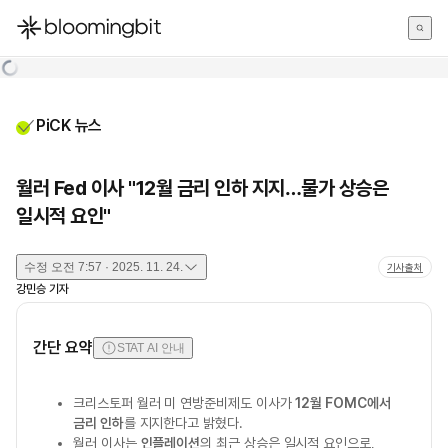
한국어
English
日本語
PiCK 뉴스
월러 Fed 이사 "12월 금리 인하 지지…물가 상승은
일시적 요인"
수정
오전 7:57 · 2025. 11. 24.
기사출처
강민승
기자
간단 요약
STAT AI 안내
크리스토퍼 월러 미 연방준비제도 이사가
12월 FOMC에서
금리 인하
를 지지한다고 밝혔다.
월러 이사는
인플레이션
의 최근 상승은 일시적 요인으로,