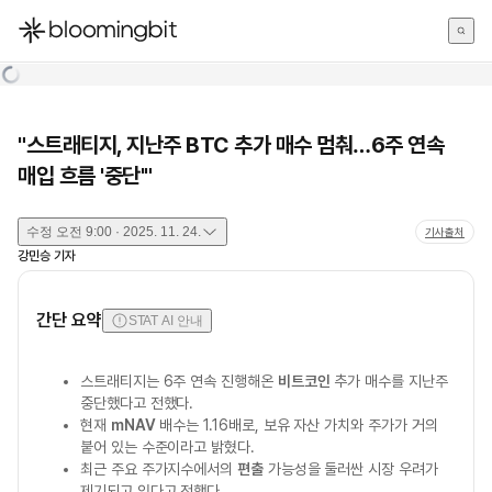
한국어
English
日本語
"스트래티지, 지난주 BTC 추가 매수 멈춰…6주 연속
매입 흐름 '중단'"
수정
오전 9:00 · 2025. 11. 24.
기사출처
강민승
기자
간단 요약
STAT AI 안내
스트래티지는 6주 연속 진행해온
비트코인
추가 매수를 지난주
중단했다고 전했다.
현재
mNAV
배수는 1.16배로, 보유 자산 가치와 주가가 거의
붙어 있는 수준이라고 밝혔다.
최근 주요 주가지수에서의
편출
가능성을 둘러싼 시장 우려가
제기되고 있다고 전했다.