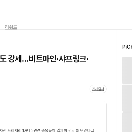
리워드
PiC
가도 강세…비트마인·샤프링크·
기사출처
자산 트레저리(DAT) 관련 종목
들이 일제히 강세를 보였다고