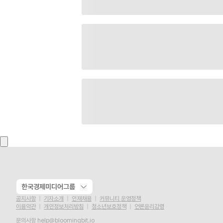
한국경제미디어그룹
공지사항
기자소개
인재채용
커뮤니티 운영정책
이용약관
개인정보처리방침
청소년보호정책
언론윤리강령
문의사항
help@bloomingbit.io