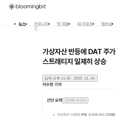
뉴스
커뮤니티
핫 피플
AI 리포트
멤버십
한국어
English
日本語
가상자산 반등에 DAT 주
스트래티지 일제히 상승
입력
오후 11:35 · 2025. 11. 24.
이수현
기자
간단 요약
STAT AI 안내
가상자산 시장의
반등
조짐에 따라
디지털 