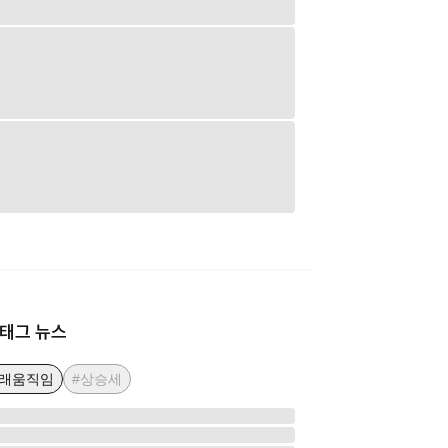
태그 뉴스
고래움직임
#상승세