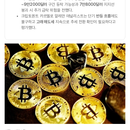
~9만2000달러
구간 등락 가능성과
7만8000달러
지지선
붕괴 시 추가 급락 위험을 전했다.
크립토퀀트 카르멜로 알레만 애널리스트는 단기
반등 흐름
에도
불구하고
고래 매도세
지속으로 추세 전환 확인이 필요하다고
평가했다.