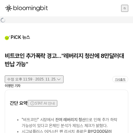
한국어
English
日本語
PiCK 뉴스
비트코인 추가폭락 경고…"레버리지 청산에 8만달러대
반납 가능"
수정
오후 11:59 · 2025. 11. 25.
기사출처
이영민
기자
간단 요약
STAT AI 안내
"비트코인" 시장에서
잔여 레버리지 청산
으로 인해 추가 하락
가능성이 있다고 온체인 분석가 제임스 체크가 밝혔다.
시그널플러스 어거스틴 팬 리서치 총괄은
8만2000달러