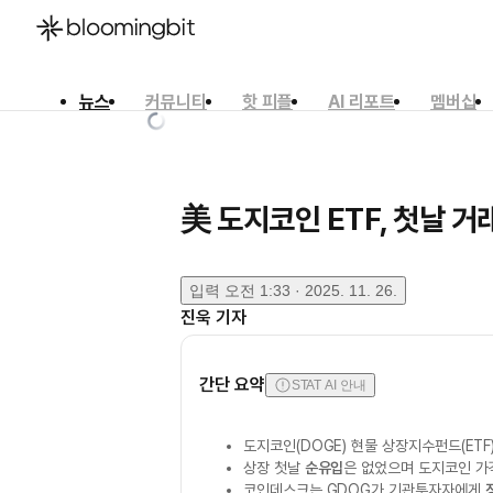
뉴스
커뮤니티
핫 피플
AI 리포트
멤버십
한국어
English
日本語
美 도지코인 ETF, 첫날 거
입력
오전 1:33 · 2025. 11. 26.
진욱
기자
간단 요약
STAT AI 안내
도지코인(DOGE) 현물 상장지수펀드(ETF
상장 첫날
순유입
은 없었으며 도지코인 가격
코인데스크는 GDOG가 기관투자자에게