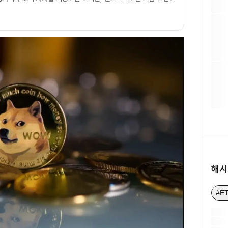
해시
#E