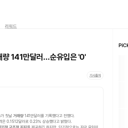
리워드
PiC
래량 141만달러…순유입은 '0'
기사출처
)가 첫날
거래량
141만달러를 기록했다고 전했다.
은 0.1512달러로 0.23% 상승했다고 밝혔다.
장기적 구조적 지지
를 제공하긴 하지만, 단기적으로는 자금 유입이