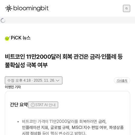
한국어
English
日本語
PiCK 뉴스
비트코인 11만2000달러 회복 관건은 금리·인플레 등
불확실성 극복 여부
수정
오후 4:18 · 2025. 11. 26.
기사출처
이영민
기자
간단 요약
STAT AI 안내
비트코인 가격이 11만2000달러를 회복하려면
금리
,
인플레이션 지표
,
글로벌 규제
,
MSCI 지수 편입 여부
,
파생상품
시장 정상화
등이 핵심 변수라고 밝혔다.