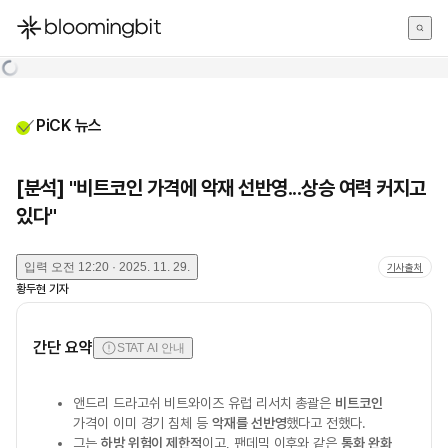
한국어
English
日本語
PiCK 뉴스
[분석] "비트코인 가격에 악재 선반영...상승 여력 커지고
있다"
입력
오전 12:20 · 2025. 11. 29.
기사출처
황두현
기자
간단 요약
STAT AI 안내
앤드리 드라고쉬 비트와이즈 유럽 리서치 총괄은
비트코인
가격이 이미 경기 침체 등
악재를 선반영
했다고 전했다.
그는
하방 위험이 제한적
이고, 팬데믹 이후와 같은
통화 완화