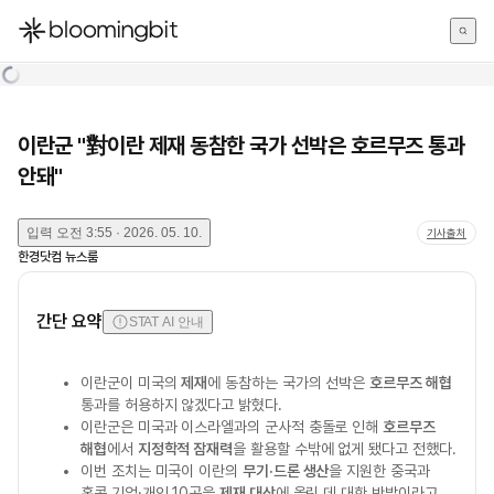
한국어
English
日本語
이란군 "對이란 제재 동참한 국가 선박은 호르무즈 통과
안돼"
입력
오전 3:55 · 2026. 05. 10.
기사출처
한경닷컴 뉴스룸
간단 요약
STAT AI 안내
이란군이 미국의
제재
에 동참하는 국가의 선박은
호르무즈 해협
통과를 허용하지 않겠다고 밝혔다.
이란군은 미국과 이스라엘과의 군사적 충돌로 인해
호르무즈
해협
에서
지정학적 잠재력
을 활용할 수밖에 없게 됐다고 전했다.
이번 조치는 미국이 이란의
무기·드론 생산
을 지원한 중국과
홍콩 기업·개인 10곳을
제재 대상
에 올린 데 대한 반발이라고