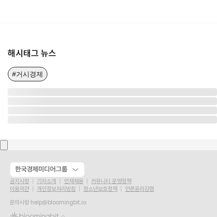
해시태그 뉴스
#거시경제
한국경제미디어그룹
공지사항
기자소개
인재채용
커뮤니티 운영정책
이용약관
개인정보처리방침
청소년보호정책
언론윤리강령
문의사항
help@bloomingbit.io