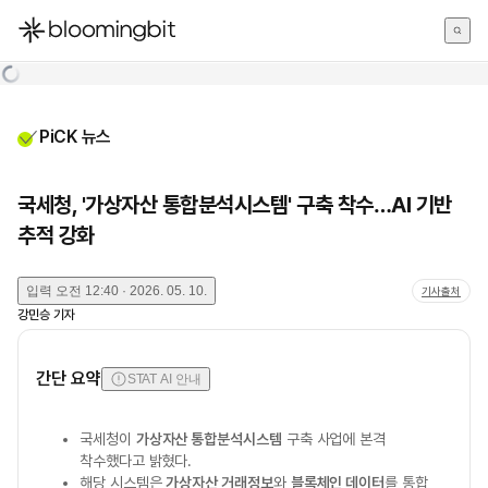
한국어
English
日本語
PiCK 뉴스
국세청, '가상자산 통합분석시스템' 구축 착수…AI 기반
추적 강화
입력
오전 12:40 · 2026. 05. 10.
기사출처
강민승
기자
간단 요약
STAT AI 안내
국세청이
가상자산 통합분석시스템
구축 사업에 본격
착수했다고 밝혔다.
해당 시스템은
가상자산 거래정보
와
블록체인 데이터
를 통합