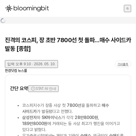
한국어
English
日本語
진격의 코스피, 장 초반 7800선 첫 돌파…매수 사이드카
발동 [종합]
입력
오후 9:10 · 2026. 05. 10.
기사출처
한경닷컴 뉴스룸
간단 요약
STAT AI 안내
코스피지수가 장중 사상 첫
7800선
을 돌파하고
매수
사이드카
가 발동됐다고 전했다.
삼성전자
와
SK하이닉스
가 각각
28만8000원
,
189만8000원
에 거래되는 등 사상 최고가 행진을 이어가고
있다고 밝혔다.
유가증권시장에서는 개인과 기관이
순매수
, 외국인이
순매도
를