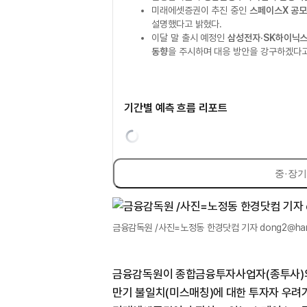
미래에셋증권이 추진 중인
스페이스X 공모
설명했다고 밝혔다.
이달 말 출시 예정인
삼성전자·SK하이닉스
동향
을 주시하며 대응 방안을 강구하겠다고
기간별 예측 흐름 리포트
중·장기
금융감독원 /사진=노정동 한경닷컴 기자 dong2@han
금융감독원이 종합금융투자사업자(종투사)의
만기 불일치(미스매칭)에 대한 투자자 우려