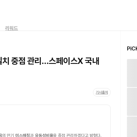
리워드
PiC
불일치 중점 관리…스페이스X 국내
기사출처
음
의 만기
미스매칭
과
유동성비율
을 중점 관리하겠다고 밝혔다.