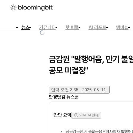
뉴스
커뮤니티
핫 피플
AI 리포트
멤버십
한국어
English
日本語
금감원 "발행어음, 만기 
공모 미결정"
입력
오전 3:35 · 2026. 05. 11.
한경닷컴 뉴스룸
간단 요약
STAT AI 안내
금융감독원이
종합금융투자사업자 발행어