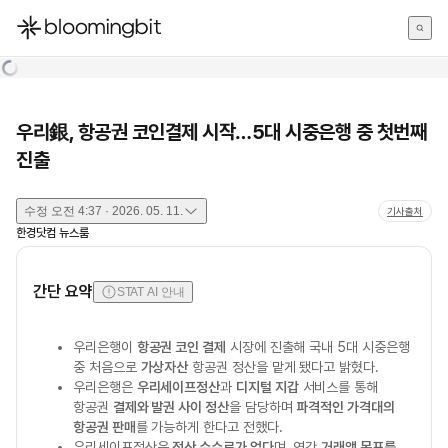
한국어
English
日本語
우리銀, 항공권 코인결제 시작…5대 시중은행 중 첫번째
진출
수정
오전 4:37 · 2026. 05. 11.
기사출처
한경닷컴 뉴스룸
간단 요약
STAT AI 안내
우리은행이
항공권 코인 결제
시장에 진출해 국내 5대 시중은행
중 처음으로
가상자산
항공권 정산을 맡게 됐다고 밝혔다.
우리은행은
우리세이프정산
과
디지털 지갑
서비스를 통해
항공권
결제와 발권 사이 정산
을 담당하며
파격적인 가격대의
항공권 판매
를 가능하게 한다고 전했다.
우리세이프정산은
정산 수수료가 없다
며, 연간
거래액 목표를