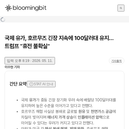
한국어
English
日本語
국제 유가, 호르무즈 긴장 지속에 100달러대 유지…
트럼프 "휴전 불확실"
입력
오후 8:19 · 2026. 05. 11.
기사출처
이수현
기자
간단 요약
STAT AI 안내
국제
유가
가 중동 긴장 장기화 우려 속에 배럴당 100달러대를
유지하며 높은 수준을 이어가고 있다고 전했다.
호르무즈 해협 사실상 봉쇄로 글로벌
원유
및
천연가스 공급
에
차질이 빚어지며
에너지 가격 상승
이
인플레이션 압력
으로
이어질 수 있다는 우려가 커지고 있다고 전했다.
이란과 미국 간
해상 봉쇄 해제
,
제재 완화
, 호르무즈 해협