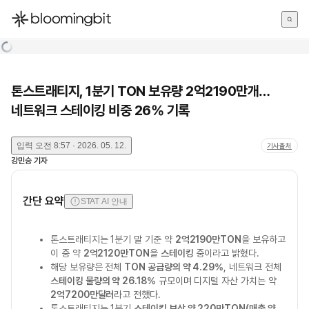
한국어
English
日本語
톤스트래티지, 1분기 TON 보유량 2억2190만개…
네트워크 스테이킹 비중 26% 기록
입력
오전 8:57 · 2026. 05. 12.
기사출처
강민승
기자
간단 요약
STAT AI 안내
톤스트래티지는 1분기 말 기준 약
2억2190만TON
을 보유하고
이 중 약
2억2120만TON
을
스테이킹
중이라고 밝혔다.
해당 보유량은 전체
TON 공급량의 약 4.29%
, 네트워크 전체
스테이킹 물량의 약 26.18%
규모이며 디지털 자산 가치는 약
2억7200만달러
라고 전했다.
톤스트래티지는 1분기
스테이킹 보상 약 220만TON(매출 약