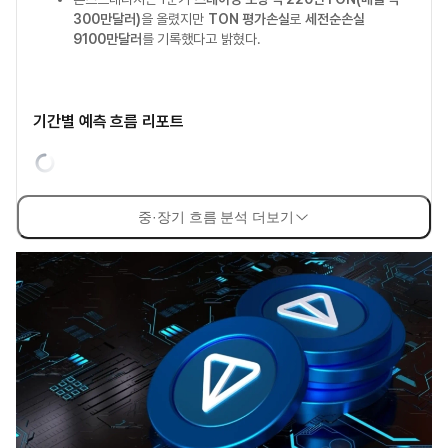
300만달러)
을 올렸지만
TON 평가손실
로
세전순손실
9100만달러
를 기록했다고 밝혔다.
기간별 예측 흐름 리포트
중·장기 흐름 분석 더보기