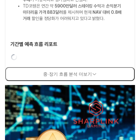
TD코웬은 연간 약
5900만달러 스테이킹 수익
과
손익분기
이더리움 가격 883달러
를 제시하며 현재
NAV 대비 0.8배
거래
할인율 정당화가 어려워지고 있다고 밝혔다.
기간별 예측 흐름 리포트
중·장기 흐름 분석 더보기