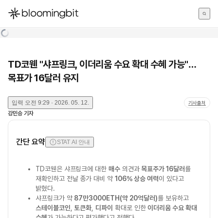
한국어
English
日本語
TD코웬 "샤프링크, 이더리움 수요 확대 수혜 가능"…
목표가 16달러 유지
입력
오전 9:29 · 2026. 05. 12.
기사출처
강민승
기자
간단 요약
STAT AI 안내
TD코웬은 샤프링크에 대한
매수
의견과
목표주가 16달러
를
재확인하고 전날 종가 대비 약
106% 상승 여력
이 있다고
밝혔다.
샤프링크가 약
87만3000ETH(약 20억달러)
를 보유하고
스테이블코인
,
토큰화
,
디파이
확대로 인한
이더리움 수요 확대
수혜
가 가능하다고 평가했다고 전했다.