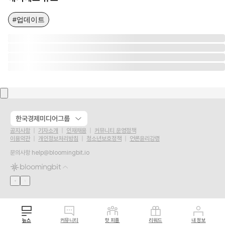
#업데이트
한국경제미디어그룹
공지사항
기자소개
인재채용
커뮤니티 운영정책
이용약관
개인정보처리방침
청소년보호정책
언론윤리강령
문의사항
help@bloomingbit.io
뉴스
커뮤니티
핫 피플
리워드
내 정보