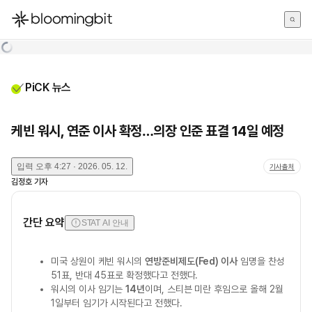
한국어
English
日本語
PiCK 뉴스
케빈 워시, 연준 이사 확정…의장 인준 표결 14일 예정
입력
오후 4:27 · 2026. 05. 12.
기사출처
김정호
기자
간단 요약
STAT AI 안내
미국 상원이 케빈 워시의
연방준비제도(Fed) 이사
임명을 찬성
51표, 반대 45표로 확정했다고 전했다.
워시의 이사 임기는
14년
이며, 스티븐 미란 후임으로 올해 2월
1일부터 임기가 시작된다고 전했다.