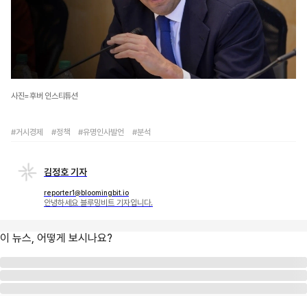
사진=후버 인스티튜션
#거시경제
#정책
#유명인사발언
#분석
김정호 기자
reporter1@bloomingbit.io
안녕하세요 블루밍비트 기자입니다.
이 뉴스, 어떻게 보시나요?