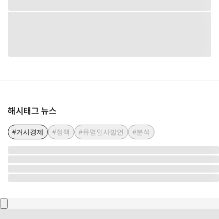
해시태그 뉴스
#거시경제
#정책
#유명인사발언
#분석