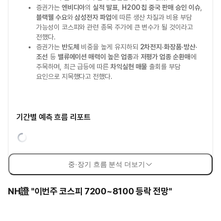
증권가는
엔비디아
의
실적 발표
,
H200 칩 중국 판매 승인 이슈
,
블랙웰 수요
와
삼성전자 파업
에 따른 생산 차질과 비용 부담
가능성이 코스피와 관련 종목 주가에 큰 변수가 될 것이라고
전했다.
증권가는
반도체
비중을 높게 유지하되
2차전지·화장품·방산·
조선
등
밸류에이션 매력이 높은 업종
과
저평가 업종 순환매
에
주목하며, 최근 급등에 따른
차익실현 매물
출회를 부담
요인으로 지목했다고 전했다.
기간별 예측 흐름 리포트
중·장기 흐름 분석 더보기
NH證 "이번주 코스피 7200~8100 등락 전망"