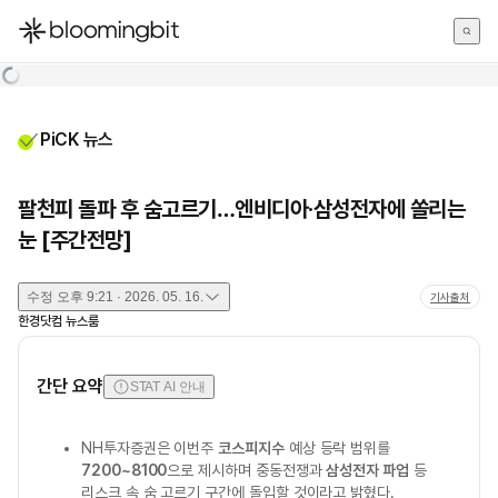
한국어
English
日本語
PiCK 뉴스
팔천피 돌파 후 숨고르기…엔비디아·삼성전자에 쏠리는
눈 [주간전망]
수정
오후 9:21 · 2026. 05. 16.
기사출처
한경닷컴 뉴스룸
간단 요약
STAT AI 안내
NH투자증권은 이번주
코스피지수
예상 등락 범위를
7200~8100
으로 제시하며 중동전쟁과
삼성전자 파업
등
리스크 속 숨 고르기 구간에 돌입할 것이라고 밝혔다.