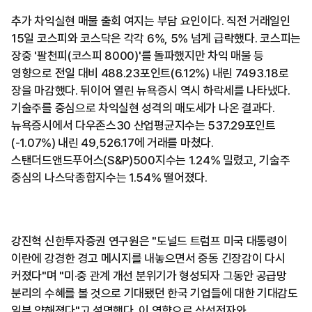
추가 차익실현 매물 출회 여지는 부담 요인이다. 직전 거래일인
15일 코스피와 코스닥은 각각 6%, 5% 넘게 급락했다. 코스피는
장중 '팔천피(코스피 8000)'를 돌파했지만 차익 매물 등
영향으로 전일 대비 488.23포인트(6.12%) 내린 7493.18로
장을 마감했다. 뒤이어 열린 뉴욕증시 역시 하락세를 나타냈다.
기술주를 중심으로 차익실현 성격의 매도세가 나온 결과다.
뉴욕증시에서 다우존스30 산업평균지수는 537.29포인트
(-1.07%) 내린 49,526.17에 거래를 마쳤다.
스탠더드앤드푸어스(S&P)500지수는 1.24% 밀렸고, 기술주
중심의 나스닥종합지수는 1.54% 떨어졌다.
강진혁 신한투자증권 연구원은 "도널드 트럼프 미국 대통령이
이란에 강경한 경고 메시지를 내놓으면서 중동 긴장감이 다시
커졌다"며 "미·중 관계 개선 분위기가 형성되자 그동안 공급망
분리의 수혜를 볼 것으로 기대됐던 한국 기업들에 대한 기대감도
일부 약해졌다"고 설명했다. 이 영향으로 삼성전자와