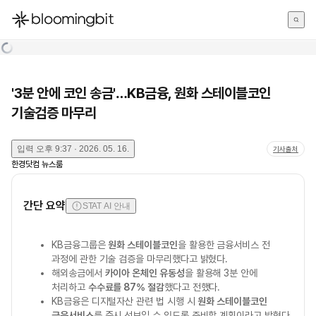
한국어
English
日本語
'3분 안에 코인 송금'…KB금융, 원화 스테이블코인
기술검증 마무리
입력
오후 9:37 · 2026. 05. 16.
기사출처
한경닷컴 뉴스룸
간단 요약
STAT AI 안내
KB금융그룹은
원화 스테이블코인
을 활용한 금융서비스 전
과정에 관한 기술 검증을 마무리했다고 밝혔다.
해외송금에서
카이아 온체인 유동성
을 활용해 3분 안에
처리하고
수수료를 87% 절감
했다고 전했다.
KB금융은 디지털자산 관련 법 시행 시
원화 스테이블코인
금융서비스
를 즉시 선보일 수 있도록 준비할 계획이라고 밝혔다.