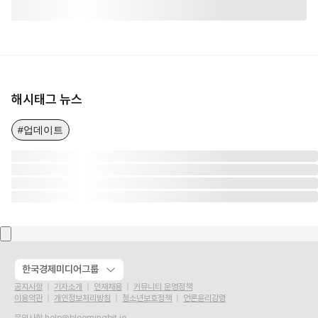
해시태그 뉴스
#업데이트
한국경제미디어그룹
공지사항
기자소개
인재채용
커뮤니티 운영정책
이용약관
개인정보처리방침
청소년보호정책
언론윤리강령
문의사항
help@bloomingbit.io