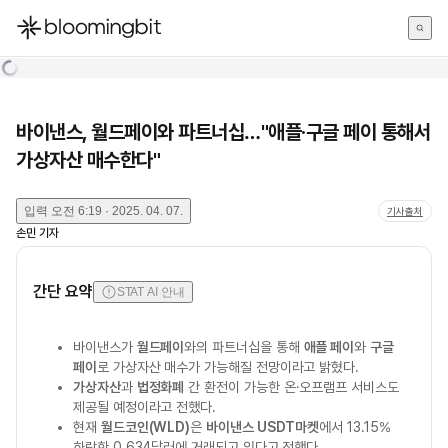
한국어
English
日本語
바이낸스, 월드페이와 파트너십…"애플·구글 페이 통해서
가상자산 매수한다"
입력
오전 6:19 · 2025. 04. 07.
기사출처
손민
기자
간단 요약
STAT AI 안내
바이낸스가
월드페이
와의 파트너십을 통해
애플 페이
와
구글
페이
로 가상자산 매수가 가능해질 전망이라고 밝혔다.
가상자산
과
법정화폐
간 환전이 가능한 온·오프램프 서비스도
제공될 예정이라고 전했다.
현재
월드코인(WLD)
은
바이낸스 USDT마켓
에서 13.15%
하락한 0.634달러에 거래되고 있다고 전했다.