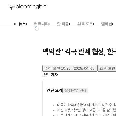
뉴스
커뮤니티
핫 피플
AI 리포트
멤버십
한국어
English
日本語
백악관 "각국 관세 협상, 한
수정
오전 10:28 · 2025. 04. 08.
입력
오전 9
손민
기자
간단 요약
STAT AI 안내
미국이
한국
과
일본
과의 관세 협상을 우선
케빈 하셋 백악관 경제 고문이 이를 발표했
스콧 베센트 미국 재무장관은 약 70개국