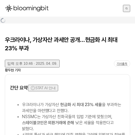
한국어
English
日本語
우크라이나, 가상자산 과세안 공개…현금화 시 최대
23% 부과
입력
오후 10:46 · 2025. 04. 09.
기사출처
황두현
기자
간단 요약
STAT AI 안내
우크라이나가 가상자산
현금화 시 최대 23% 세율
을 부과하는
과세안을 마련했다고 전했다.
NSSMC는 가상자산 친화국들의 입법 기준에 맞췄으며,
스테이블코인은 외환거래에 준해
낮은 세율을 적용한다고
밝혔다.
시장의 특성과 세금 책임에 미칠 영향을 고려해 입법부가 정보를