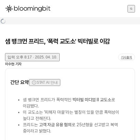
한국어
English
日本語
샘 뱅크먼 프리드, '폭력 교도소' 빅터빌로 이감
입력
오후 8:17 · 2025. 04. 10.
기사출처
이수현
기자
간단 요약
STAT AI 안내
샘 뱅크먼 프리드가 폭력적인
빅터빌 미디엄 II 교도소
로
이감됐다.
이 교도소는 '피해자 마을'라는 별칭이 있을 만큼 폭력성이
높다고 전해진다.
프리드는
고객 자금 유용 혐의
로 25년형을 선고받고 복역
중이라고 밝혔다.