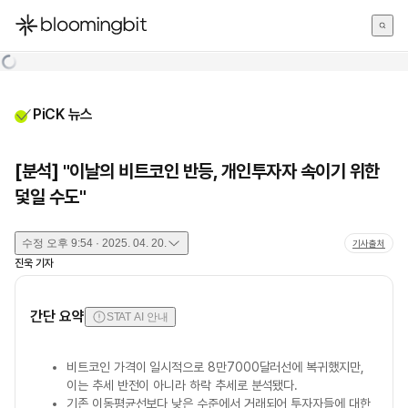
한국어
English
日本語
PiCK 뉴스
[분석] "이날의 비트코인 반등, 개인투자자 속이기 위한
덫일 수도"
수정
오후 9:54 · 2025. 04. 20.
기사출처
진욱
기자
간단 요약
STAT AI 안내
비트코인 가격이 일시적으로 8만7000달러선에 복귀했지만,
이는 추세 반전이 아니라 하락 추세로 분석됐다.
기존 이동평균선보다 낮은 수준에서 거래되어 투자자들에 대한