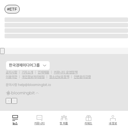
#ETF
한국경제미디어그룹
공지사항
기자소개
인재채용
커뮤니티 운영정책
이용약관
개인정보처리방침
청소년보호정책
언론윤리강령
문의사항
help@bloomingbit.io
뉴스
커뮤니티
핫 피플
리워드
내 정보