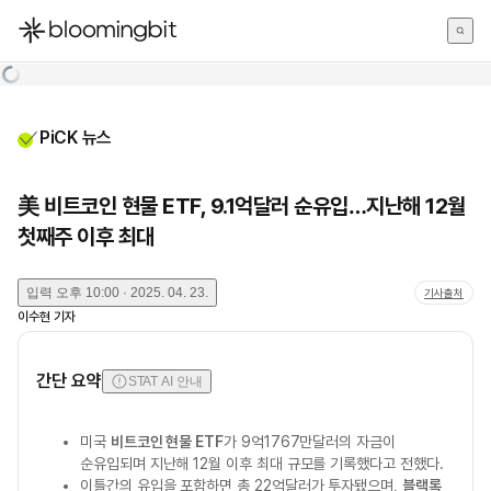
한국어
English
日本語
PiCK 뉴스
美 비트코인 현물 ETF, 9.1억달러 순유입…지난해 12월
첫째주 이후 최대
입력
오후 10:00 · 2025. 04. 23.
기사출처
이수현
기자
간단 요약
STAT AI 안내
미국
비트코인 현물 ETF
가 9억1767만달러의 자금이
순유입되며 지난해 12월 이후 최대 규모를 기록했다고 전했다.
이틀간의 유입을 포함하면 총 22억달러가 투자됐으며,
블랙록