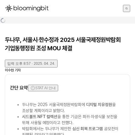
한국어
English
日本語
두나무, 서울시·한수정과 2025 서울국제정원박람회
기업동행정원 조성 MOU 체결
입력
오후 8:57 · 2025. 04. 24.
이수현
기자
간단 요약
STAT AI 안내
두나무는 2025 서울국제정원박람회에
디지털 치유정원
을
조성할 계획이라고 밝혔다.
시드볼트 NFT 컬렉션
을 통한 기금은 희귀·자생식물 보전을
위해 사용될 예정이라고 전했다.
박람회에서는 두나무가 제안한
심신 회복 프로그램
공모전이
진행될 것이라고 덧붙였다.