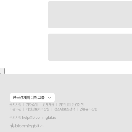
한국경제미디어그룹
공지사항
기자소개
인재채용
커뮤니티 운영정책
이용약관
개인정보처리방침
청소년보호정책
언론윤리강령
문의사항
help@bloomingbit.io