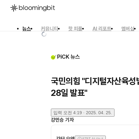
뉴스
커뮤니티
핫 피플
AI 리포트
멤버십
한국어
English
日本語
PiCK 뉴스
국민의힘 "디지털자산육성
28일 발표"
입력
오전 4:19 · 2025. 04. 25.
강민승
기자
간단 요약