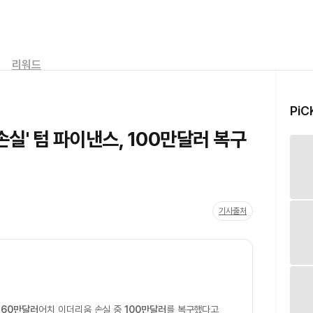
리워드
PiC
실' 텀 파이낸스, 100만달러 복구
기사출처
160만달러
어치 이더리움 손실 중
100만달러
를 복구했다고