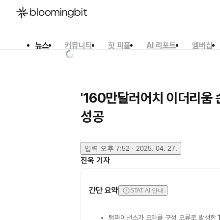
뉴스
커뮤니티
핫 피플
AI 리포트
멤버십
한국어
English
日本語
'160만달러어치 이더리움 손
성공
입력
오후 7:52 · 2025. 04. 27.
진욱
기자
간단 요약
STAT AI 안내
텀파이낸스가 오라클 구성 오류로 발생한