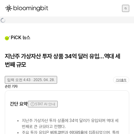
한국어
English
日本語
PiCK 뉴스
지난주 가상자산 투자 상품 34억 달러 유입…역대 세
번째 규모
입력
오전 4:43 · 2025. 04. 28.
기사출처
손민
기자
간단 요약
STAT AI 안내
지난주 가상자산 투자 상품에 34억 달러가 유입되며 역대 세
번째로 큰 규모라고 전했다.
주요 투자 유입은
비트코인
과
이더리움
에 집중되었으며, 특히