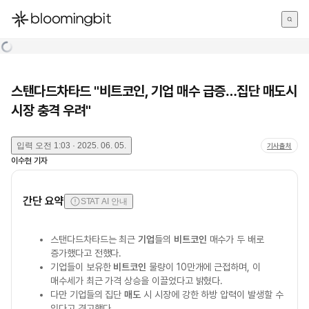
한국어
English
日本語
스탠다드차타드 "비트코인, 기업 매수 급증…집단 매도시
시장 충격 우려"
입력
오전 1:03 · 2025. 06. 05.
기사출처
이수현
기자
간단 요약
STAT AI 안내
스탠다드차타드는 최근
기업
들의
비트코인
매수가 두 배로
증가했다고 전했다.
기업들이 보유한
비트코인
물량이 10만개에 근접하며, 이
매수세가 최근 가격 상승을 이끌었다고 밝혔다.
다만 기업들의 집단
매도
시 시장에 강한 하방 압력이 발생할 수
있다고 경고했다.