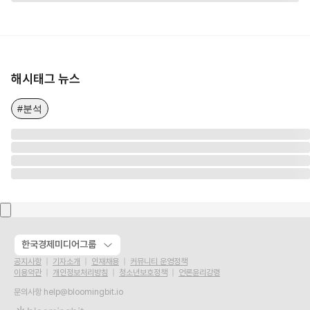
해시태그 뉴스
#분석
한국경제미디어그룹
공지사항
기자소개
인재채용
커뮤니티 운영정책
이용약관
개인정보처리방침
청소년보호정책
언론윤리강령
문의사항
help@bloomingbit.io