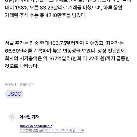
6일(현지시간) 언폴디드에 따르면 서클은 IPO 공모가인 31달러
대비 168% 오른 83.23달러로 거래를 마쳤으며, 하루 동안
거래된 주식 수는 총 4710만주를 넘겼다.
서클 주가는 장중 한때 103.75달러까지 치솟았고, 최저가는
66.60달러를 기록하며 높은 변동성을 보였다. 상장 첫날만에
회사의 시가총액은 약 167억달러(한화 약 22조 원)까지 급등한
것으로 나타났다.
#상승세
#업데이트
USDC
이수현 기자
shlee@bloomingbit.io
여러분의 웹3 모더레이터, 이수현 기자입니다🎙