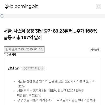
한국어
English
日本語
서클, 나스닥 상장 첫날 종가 83.23달러…주가 168%
급등·시총 167억 달러
입력
오후 7:25 · 2025. 06. 05.
기사출처
이수현
기자
간단 요약
STAT AI 안내
서클은
상장 첫날
월가의 높은 관심을 받으며 거래를 마쳤다고
전했다.
서클 주가는
공모가 대비 168% 상승
한 83.23달러로
마감했다고 밝혔다.
상장 첫날 서클의
시가총액이 167억달러
로 급등했다고 전했다.