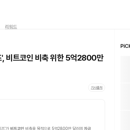
리워드
PiC
', 비트코인 비축 위한 5억2800만
기사출처
이즈'가
비트코인
비축을 목적으로 5억2800만 달러의
자금