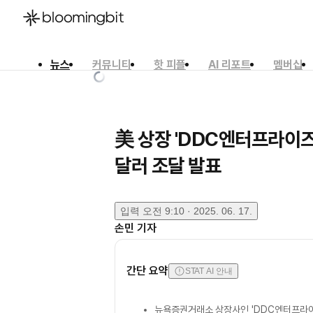
뉴스
커뮤니티
핫 피플
AI 리포트
멤버십
한국어
English
日本語
美 상장 'DDC엔터프라이즈
달러 조달 발표
입력
오전 9:10 · 2025. 06. 17.
손민
기자
간단 요약
STAT AI 안내
뉴욕증권거래소 상장사인 'DDC엔터프라