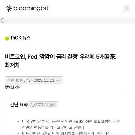
한국어
English
日本語
PiCK 뉴스
비트코인, Fed '깜깜이 금리 결정' 우려에 5개월來
최저치
수정
오후 6:48 · 2025. 11. 13.
황두현
기자
간단 요약
STAT AI 안내
미국 연방정부 셧다운으로 인한
Fed의 정책 불확실성
이 시장
전반의 변동성을 키우고 있다고 전했다.
비트코인
은 5개월 만에 최저치를 기록했으며, 위험자산