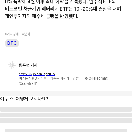
6% 폭락해 4월 이후 최대 하락을 기록했다. 밈주식 ETF와
비트코인 채굴기업 레버리지 ETF는 10~20%대 손실을 내며
개인투자자의 매수세 급랭을 반영했다.
#거시경제
#분석
BTC
황두현 기자
cow5361@bloomingbit.io
여러분의 웹3 지식을 더해주는 기자가 되겠습니다🍀 X·Telegram:
@cow5361
이 뉴스, 어떻게 보시나요?