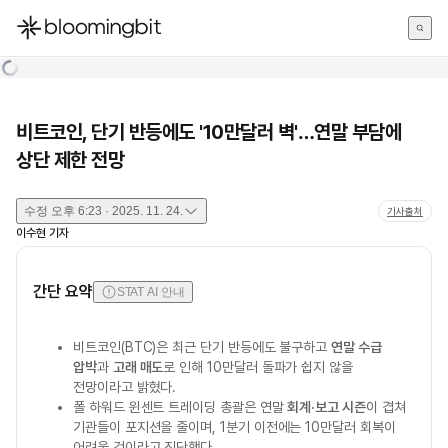
한국어
English
日本語
비트코인, 단기 반등에도 '10만달러 벽'…연말 부담에
상단 제한 전망
수정
오후 6:23 · 2025. 11. 24.
기사출처
이수현
기자
간단 요약
STAT AI 안내
비트코인(BTC)은 최근 단기 반등에도 불구하고
연말 수급
압박
과
고래 매도
로 인해 10만달러 돌파가 쉽지 않을
전망이라고 밝혔다.
폴 하워드 윈센트 트레이딩 총괄은 연말
회계·보고 시즌
이 겹쳐
기관들이 포지션을 줄이며, 1분기 이전에는 10만달러 회복이
어려울 것이라고 진단했다.