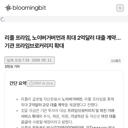
한국어
English
日本語
리플 프라임, 노이버거버먼과 최대 2억달러 대출 계약…
기관 프라임브로커리지 확대
입력
오전 7:19 · 2026. 05. 11.
기사출처
강민승
기자
간단 요약
STAT AI 안내
리플이 글로벌 자산운용사
노이버거버먼
, 리플 프라임을 통해
최대
2억달러 규모 대출 계약
을 체결했다고 전했다.
조달 자금은 기관 투자자 대상
프라임브로커리지 및 마진 거래
서비스 확대
와 주식, 채권, 외환,
가상자산
등 자산군
마진 대출
공급
에 사용될 예정이라고 밝혔다.
리플은
히든로드 인수(12억5000만달러)
,
GTreasury 인수