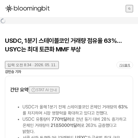
한국어
English
日本語
USDC, 1분기 스테이블코인 거래량 점유율 63%…
USYC는 최대 토큰화 MMF 부상
입력
오전 8:34 · 2026. 05. 11.
기사출처
강민승
기자
간단 요약
STAT AI 안내
USDC가 올해 1분기 전체 스테이블코인 온체인 거래량의
63%
를 차지하며 시장 영향력을 확대하고 있다고 전했다.
USDC 유통량이
770억달러
로 전년 동기 대비 28% 증가하고
온체인 거래량이
21조5000억달러
로 263% 급증했다고
밝혔다.
서클 산하 토큰화 머니마켓펀드
USYC
가 글로벌 최대 규모