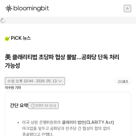
한국어
English
日本語
PiCK 뉴스
美 클래리티법 초당파 협상 불발…공화당 단독 처리
가능성
수정
오후 10:44 · 2026. 05. 13.
기사출처
이수현
기자
간단 요약
STAT AI 안내
미국 상원 은행위원회의
클래리티 법안(CLARITY Act)
마크업을 앞두고 공화당과 민주당 간 협상이 합의 없이
종료됐다고 전했다.