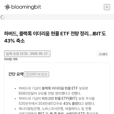
한국어
English
日本語
하버드, 블랙록 이더리움 현물 ETF 전량 정리…IBIT도
43% 축소
입력
오전 12:31 · 2026. 05. 17.
기사출처
이수현
기자
간단 요약
STAT AI 안내
하버드대 기금이
블랙록 이더리움 현물 ETF
보유분
8680만달러 규모를 전량 정리했다고 전했다.
하버드대 기금이
비트코인 현물 ETF(IBIT)
보유 주식을
535만주에서 304만4612주로
43% 줄였다
고 밝혔다.
캐나다왕립은행, 노바스코샤은행, 바클레이스 등 전통
금융기관들이
IBIT
및
풋·콜 옵션
,
스테이킹 ETF
중심으로